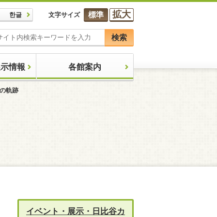
拡大
標準
한글
文字サイズ
検索
展示情報
各館案内
生の軌跡
イベント・展示・日比谷カ