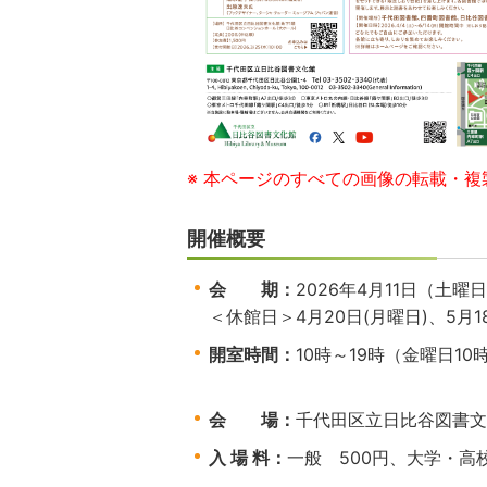
※ 本ページのすべての画像の転載・
開催概要
会 期：
2026年
4
月
11
日（土曜日
＜休館日＞4月
20
日
(
月曜日
)
、5月
1
開室時間：
10
時～
19
時（金曜日
10
会 場：
千代田区立日比谷図書
入 場 料：
一般
500
円、大学・
※千代田区民、中