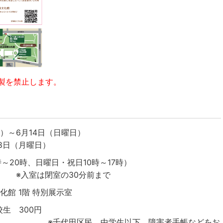
複製を禁止します。
）～
6
月
14
日（日曜日）
8
日（月曜日）
時～
20
時、日曜日・祝日
10
時～
17
時）
※
入室は閉室の
30
分前まで
文化館
1
階 特別展示室
高校生
300
円
学生以下、障害者手帳などをお