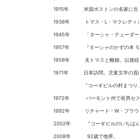
1915
年 米国ボストンの名家に生
1938年 トマス・L・マクレディ
1945年
「ターシャ・テューダ
1957
年 『ターシャのかずの本
1
19
58
年 夫トマスと離婚、以後絵の
1971
年 日本訪問。児童文学の貢献
『コーギビルの村まつり』
1972
年
バーモント州で長男セ
1992
年 リチャード・
W
・プラウ
2002
年 『コーギビルのいちばん
2008
年
92
歳で他界。