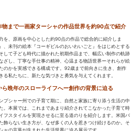
作物まで一画家ターシャの作品世界を約90点で紹介
力を、原画を中心とした約
90
点の作品で総合的に紹介しま
』、未刊の絵本『コーギビルのおいわいごと』をはじめとする
そして子ども時代に描かれた初期作品まで、幅広い制作の軌跡
なざし、丁寧な手仕事の精神、心温まる物語世界ーそれらが絵
たのかを実感できる構成です。
92
歳まで前向きに生き、創作
きる私たちに、新たな気づきと勇気を与えてくれます。
から晩年のスローライフへー創作の背景に迫る
ンプシャー州での子育て期に、自然と家族に寄り添う生活の中
た。本展では、これまであまり紹介されてこなかった子育て時
イフスタイルを実現させるに至る道のりを紹介します。米国バ
た飾らない生き方が、なぜ多くの人を惹きつけ続けるのか。そ
シャの言葉が生まれた生活世界に迫る展示です。