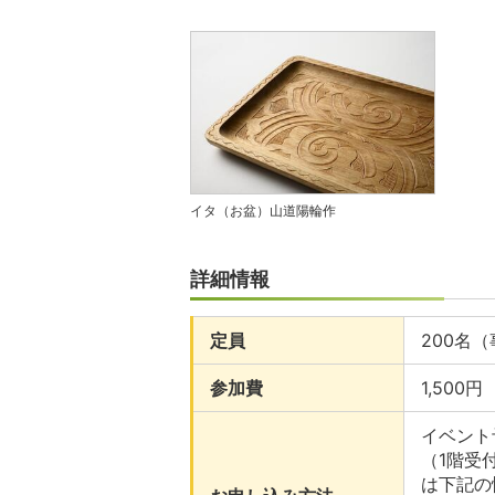
イタ（お盆）山道陽輪作
詳細情報
定員
200名
参加費
1,500円
イベント予
（1階受
は下記の