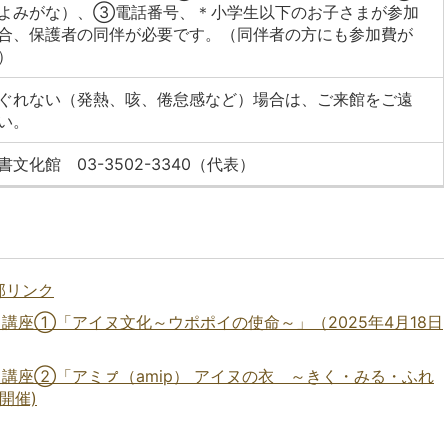
よみがな）、③電話番号、＊小学生以下のお子さまが参加
合、保護者の同伴が必要です。（同伴者の方にも参加費が
）
ぐれない（発熱、咳、倦怠感など）場合は、ご来館をご遠
い。
文化館 03-3502-3340（代表）
部リンク
1 講座①「アイヌ文化～ウポポイの使命～」（2025年4月18日
1 講座②「アミㇷ゚（amip） アイヌの衣 ～きく・みる・ふれ
開催)