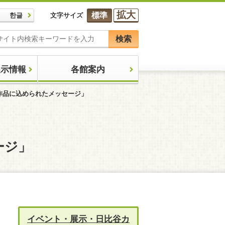
拡大
標準
한글
文字サイズ
検索
展示情報
各館案内
：作品に込められたメッセージ」
ージ」
イベント・展示・日比谷カ