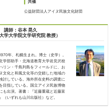
共催
公益財団法人アイヌ民族文化財団
講師：谷本 晃久
大学大学院文学研究院 教授）
970年、札幌生まれ。博士（史学）。
文学部助手・北海道教育大学岩見沢校
ハリン・千島列島をフィールドに、お
ヌ文化と和風文化等の交錯した地域の
検討している。海外所在史料の調査に
を目指している。国立アイヌ民族博物
にも出演。著書：『近藤重蔵と近藤富
』（いずれも山川出版社）など。