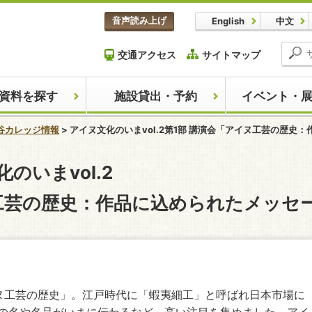
本文へスキップします。
音声読み上げ
English
中文
交通アクセス
サイトマップ
資料を探す
施設貸出・予約
イベント・
谷カレッジ情報
アイヌ文化のいまvol.2第1部 講演会「アイヌ工芸の歴史
ここから本文です。
のいまvol.2
ヌ工芸の歴史：作品に込められたメッセ
ヌ工芸の歴史」。江戸時代に「蝦夷細工」と呼ばれ日本市場に