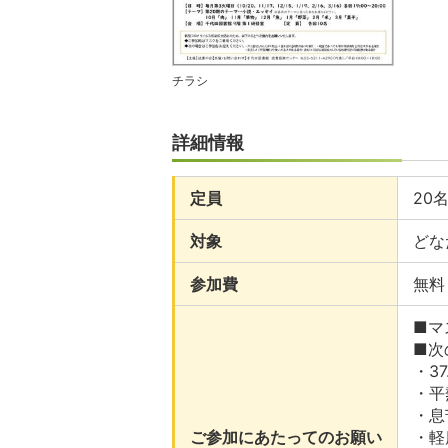
チラシ
詳細情報
定員
20
対象
どな
参加費
無料
■マ
■次
・3
・平
・息
ご参加にあたってのお願い
・軽