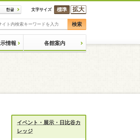
拡大
標準
한글
文字サイズ
検索
展示情報
各館案内
イベント・展示・日比谷カ
レッジ