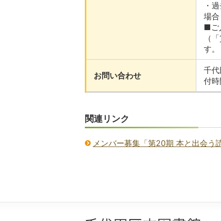
・過
場合
■ご
（「
す。
千代
お問い合わせ
付時
関連リンク
メンバー募集「第20期 本と出会う