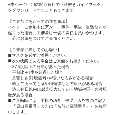
※本ページ上部の関連資料で『謎解きガイドブック』
をダウンロードすることもできます。
【ご参加にあたっての注意事項】
イベントご参加中に万が一、事件・事故・盗難などが
起こった場合、主催者は一切の責任を負いかねます。
十分にお気をつけてご参加ください。
【ご来館に際してのお願い】
■マスクを必ずご着用ください。
■次の状態である場合はご来館をお控えください。
・37.5度以上の発熱があった場合
・平熱比＋1度を超過した場合
・息苦しさ(呼吸困難)や強いだるさがある場合
・軽度であっても咳や咽頭痛などの症状がある場合
・過去14日以内に感染拡大している地域や国への渡航
歴がある場合
■ご入館時には、手指の消毒、検温、入館票のご記入
（「貸出券番号」または「名前と電話番号」）をお願
いします。