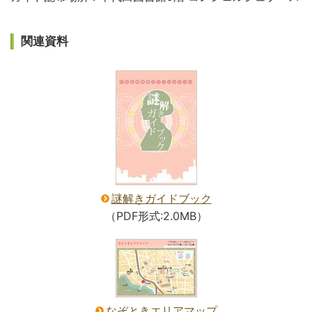
関連資料
謎解きガイドブック
（PDF形式:2.0MB）
なぞときエリアマップ