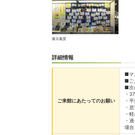
展示風景
詳細情報
■マ
■ご
■次
・3
ご来館にあたってのお願い
・平
・息
・軽
・過
場合