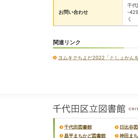
千代
お問い合わせ
-4
く
関連リンク
ヨムキクちよだ2022「としょかん
千代田図書館
日比谷図
昌平まちかど図書館
神田まち