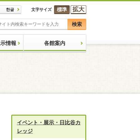
拡大
標準
한글
文字サイズ
検索
展示情報
各館案内
」
イベント・展示・日比谷カ
レッジ