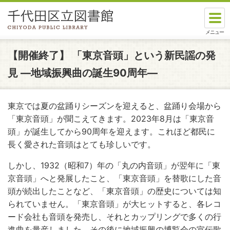
本文へスキップします。
ここから本文です。
【開催終了】
「東京音頭」という新民謡の発
見 ―地域振興曲の誕生90周年―
東京では夏の盆踊りシーズンを迎えると、盆踊り会場から
「東京音頭」が聞こえてきます。2023年8月は「東京音
頭」が誕生してから90周年を迎えます。これほど都民に
長く愛された音頭はとても珍しいです。
しかし、1932（昭和7）年の「丸の内音頭」が翌年に「東
京音頭」へと発展したこと、「東京音頭」を替歌にした音
頭が続出したことなど、「東京音頭」の歴史については知
られていません。「東京音頭」が大ヒットすると、各レコ
ード会社も音頭を発売し、それとカップリングで多くの行
進曲を量産しました。その後に地域振興の博覧会の宣伝歌