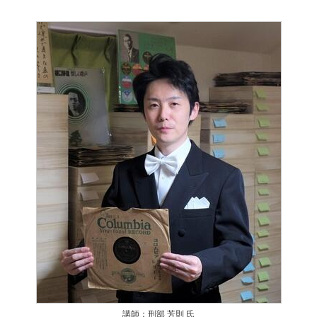
講師：刑部 芳則 氏