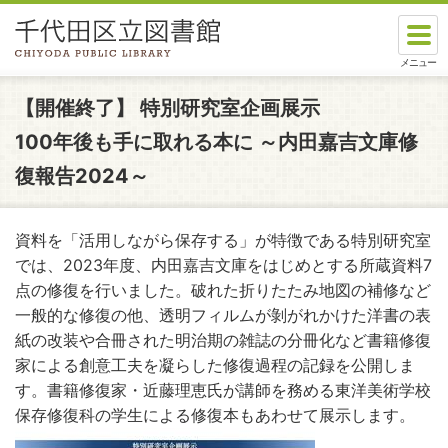
本文へスキップします。
ここから本文です。
【開催終了】
特別研究室企画展示
100年後も手に取れる本に ～内田嘉吉文庫修
復報告2024～
資料を「活用しながら保存する」が特徴である特別研究室
では、2023年度、内田嘉吉文庫をはじめとする所蔵資料7
点の修復を行いました。破れた折りたたみ地図の補修など
一般的な修復の他、透明フィルムが剝がれかけた洋書の表
紙の改装や合冊された明治期の雑誌の分冊化など書籍修復
家による創意工夫を凝らした修復過程の記録を公開しま
す。書籍修復家・近藤理恵氏が講師を務める東洋美術学校
保存修復科の学生による修復本もあわせて展示します。