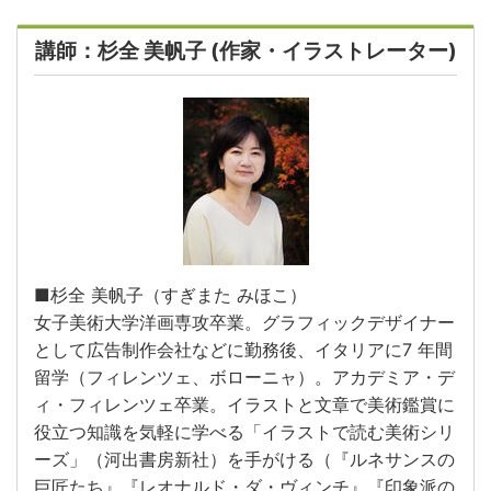
講師：杉全 美帆子 (作家・イラストレーター)
■杉全 美帆子（すぎまた みほこ）
女子美術大学洋画専攻卒業。グラフィックデザイナー
として広告制作会社などに勤務後、イタリアに7 年間
留学（フィレンツェ、ボローニャ）。アカデミア・デ
ィ・フィレンツェ卒業。イラストと文章で美術鑑賞に
役立つ知識を気軽に学べる「イラストで読む美術シリ
ーズ」（河出書房新社）を手がける（『ルネサンスの
巨匠たち』『レオナルド・ダ・ヴィンチ』『印象派の