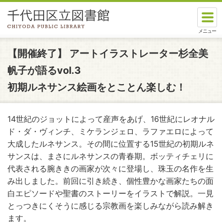
本文へスキップします。
ここから本文です。
【開催終了】
アートイラストレーター杉全美
帆子が語るvol.3
初期ルネサンス絵画をとことん楽しむ！
14
世紀のジョットによって産声をあげ、
16
世紀にレオナル
ド・ダ・ヴィンチ、ミケランジェロ、ラファエロによって
大成したルネサンス。その間に位置する
15
世紀の初期ルネ
サンスは、まさにルネサンスの青春期。ボッティチェリに
代表される腕ききの画家が次々に登場し、珠玉の名作を生
み出しました。前回に引き続き、個性豊かな画家たちの面
白エピソードや聖書のストーリーをイラストで解説。一見
とっつきにくそうに感じる宗教画を楽しみながら読み解き
ます。