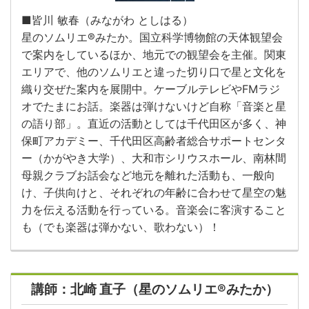
■皆川 敏春（みながわ としはる）
星のソムリエ®みたか。国立科学博物館の天体観望会
で案内をしているほか、地元での観望会を主催。関東
エリアで、他のソムリエと違った切り口で星と文化を
織り交ぜた案内を展開中。ケーブルテレビやFMラジ
オでたまにお話。楽器は弾けないけど自称「音楽と星
の語り部」。直近の活動としては千代田区が多く、神
保町アカデミー、千代田区高齢者総合サポートセンタ
ー（かがやき大学）、大和市シリウスホール、南林間
母親クラブお話会など地元を離れた活動も、一般向
け、子供向けと、それぞれの年齢に合わせて星空の魅
力を伝える活動を行っている。音楽会に客演すること
も（でも楽器は弾かない、歌わない）！
講師：北崎 直子（星のソムリエ®みたか）