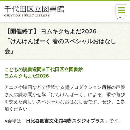
本文へスキップします。
ここから本文です。
【開催終了】
ヨムキクちよだ2026
「けんけんぱーく 春のスペシャルおはなし
会」
こどもの読書週間in千代田区立図書館
ヨムキクちよだ2026
アニメや映画などで活躍する賢プロダクション所属の声優
さんの読み聞かせ隊「けんけんぱーく」による、歌や遊び
を交えた楽しいスペシャルなおはなし会です。ぜひ、ご参
加ください。
※会場は「
日比谷図書文化館4階 スタジオプラス
」です。