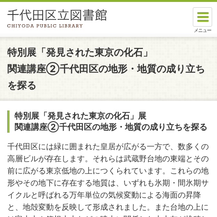
本文へスキップします。
ここから本文です。
特別展「発見された東京の化石」
関連講座②千代田区の地形・地質の成り立ち
を探る
特別展「発見された東京の化石」展
関連講座②千代田区の地形・地質の成り立ちを探る
千代田区には緑に囲まれた皇居が広がる一方で、数多くの
高層ビルが存在します。それらは武蔵野台地の東端とその
前に広がる東京低地の上につくられています。これらの地
形やその地下に存在する地質は、いずれも氷期・間氷期サ
イクルと呼ばれる万年単位の気候変動による海面の昇降
と、地殻変動を反映して形成されました。また台地の上に