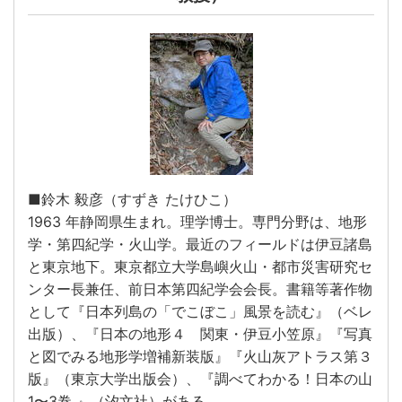
■鈴木 毅彦（すずき たけひこ）
1963 年静岡県生まれ。理学博士。専門分野は、地形
学・第四紀学・火山学。最近のフィールドは伊豆諸島
と東京地下。東京都立大学島嶼火山・都市災害研究セ
ンター長兼任、前日本第四紀学会会長。書籍等著作物
として『日本列島の「でこぼこ」風景を読む』（ベレ
出版）、『日本の地形４ 関東・伊豆小笠原』『写真
と図でみる地形学増補新装版』『火山灰アトラス第３
版』（東京大学出版会）、『調べてわかる！日本の山
1〜3巻 』（汐文社）がある。