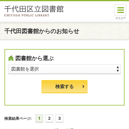
本文へスキップします。
ここから本文です。
千代田図書館からのお知らせ
図書館から選ぶ
検索する
1
2
3
検索結果ページ: