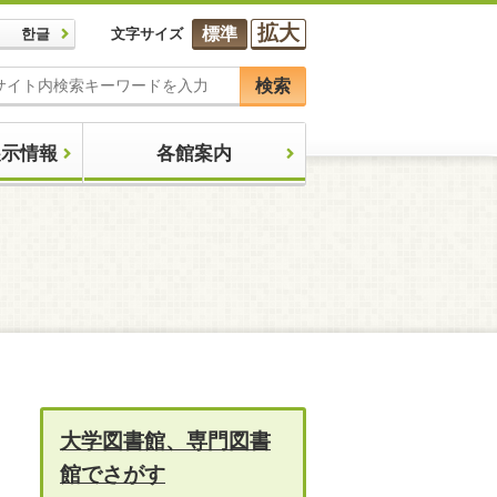
拡大
標準
한글
文字サイズ
検索
展示情報
各館案内
大学図書館、専門図書
館でさがす